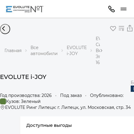
EVOLUTE i-JOY
Сити+
Все
EVOLUTE
Главная
Внедорожник
автомобили
i-JOY
Электричество
163 л.с. АКПП
EVOLUTE i-JOY
Б
Год производства: 2026
·
Под заказ
·
Опубликовано:
Кузов: Зеленый
EVOLUTE Ринг Липецк: г. Липецк, ул. Московская, стр. 34
видео
Доступные выгоды