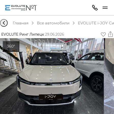
Главная
Все автомобили
EVOLUTE i-JOY Си
EVOLUTE Ринг Липецк
·
29.06.2026
360°