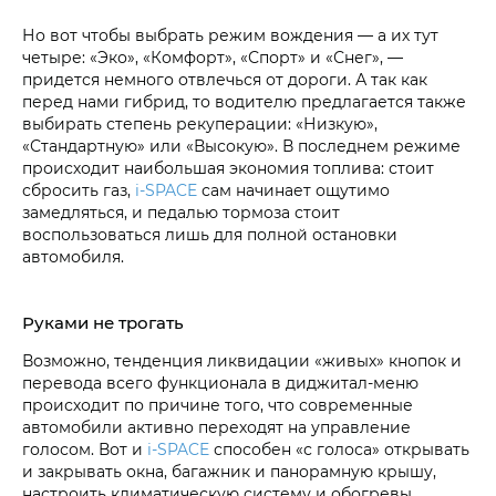
Но вот чтобы выбрать режим вождения — а их тут
четыре: «Эко», «Комфорт», «Спорт» и «Снег», —
придется немного отвлечься от дороги. А так как
перед нами гибрид, то водителю предлагается также
выбирать степень рекуперации: «Низкую»,
«Стандартную» или «Высокую». В последнем режиме
происходит наибольшая экономия топлива: стоит
сбросить газ,
i‑SPACE
сам начинает ощутимо
замедляться, и педалью тормоза стоит
воспользоваться лишь для полной остановки
автомобиля.
Руками не трогать
Возможно, тенденция ликвидации «живых» кнопок и
перевода всего функционала в диджитал-меню
происходит по причине того, что современные
автомобили активно переходят на управление
голосом. Вот и
i‑SPACE
способен «с голоса» открывать
и закрывать окна, багажник и панорамную крышу,
настроить климатическую систему и обогревы.