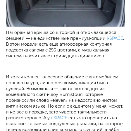
Панорамная крыша со шторкой и открывающейся
секцией — не единственные премиум-опции
i‑SPACE
.
В этой модели есть еще атмосферная контурная
подсветка салона с 256 цветами, а музыкальная
система насчитывает тринадцать динамиков
И хотя у коллег голосовое общение с автомобилем
прошло на ура, лично моя коммуникация была
нулевой. Возможно, я — как те шотландцы из
комедийного скетч-шоу Burnistoun, которые
произносили слово «eleven» на недостойно чистом
английском языке. Но если с акцентом у меня, может,
и не все в порядке, зато чувство тактильности
развито хорошо. А у
i‑SPACE
есть что проверить на
осязание. Те самые подрулевые рычажки, на которые
теперь возложили слишком много функций, шайба