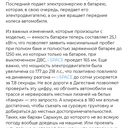
Последний подает электроэнергию в батарею,
которая, в свою очередь, передает его
электродвигателю, а он уже вращает передние
колеса автомобиля.
Из важных изменений, которые произошли с
моделью, — емкость батареи теперь составляет 25,1
кВт•ч, что позволяет заявить максимальный пробег
при полном баке и полностью заряженной батарее до
1250 км, из которых только на батарее, при
выключенном ДВС,
i‑SPACE
проедет 165 км. Еще
важно, что мощность электродвигателя была
увеличена со 177 до 218 л.с., что позитивно повлияло
на динамику разгона —
i‑SPACE
до сотни ускоряется
за 7,8 секунды. Не все дороги в Дагестане позволяют
проверить эту цифру, но обгонять автомобили на
трассе и нервировать местных лихачей на белых
«Камри» — это запросто. А клиренса в 180 мм вполне
достаточно, чтобы съехать на суровую грунтовку и
добираться до местных достопримечательностей.
Таких, как бархан Сарыкум, до которого не во всякую
погоду вообще доедешь на машине. Или проехать