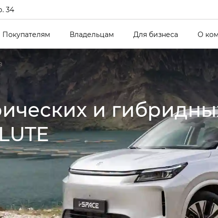
р. 34
Покупателям
Владельцам
Для бизнеса
О ко
в
рических и гибридны
LUTE