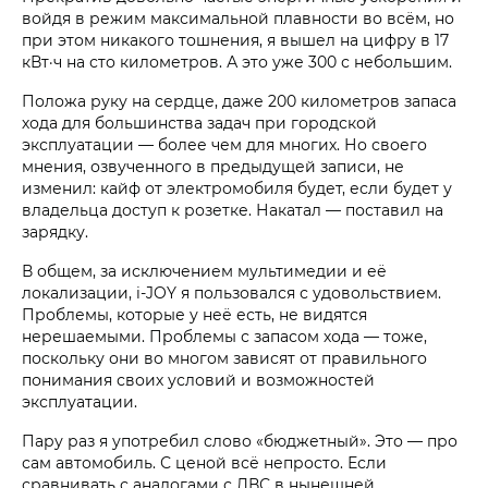
войдя в режим максимальной плавности во всём, но
при этом никакого тошнения, я вышел на цифру в 17
кВт·ч на сто километров. А это уже 300 с небольшим.
Положа руку на сердце, даже 200 километров запаса
хода для большинства задач при городской
эксплуатации — более чем для многих. Но своего
мнения, озвученного в предыдущей записи, не
изменил: кайф от электромобиля будет, если будет у
владельца доступ к розетке. Накатал — поставил на
зарядку.
В общем, за исключением мультимедии и её
локализации, i‑JOY я пользовался с удовольствием.
Проблемы, которые у неё есть, не видятся
нерешаемыми. Проблемы с запасом хода — тоже,
поскольку они во многом зависят от правильного
понимания своих условий и возможностей
эксплуатации.
Пару раз я употребил слово «бюджетный». Это — про
сам автомобиль. С ценой всё непросто. Если
сравнивать с аналогами с ДВС в нынешней