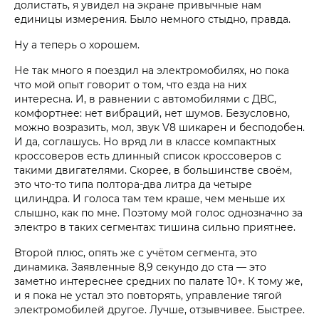
долистать, я увидел на экране привычные нам
единицы измерения. Было немного стыдно, правда.
Ну а теперь о хорошем.
Не так много я поездил на электромобилях, но пока
что мой опыт говорит о том, что езда на них
интересна. И, в равнении с автомобилями с ДВС,
комфортнее: нет вибраций, нет шумов. Безусловно,
можно возразить, мол, звук V8 шикарен и бесподобен.
И да, соглашусь. Но вряд ли в классе компактных
кроссоверов есть длинный список кроссоверов с
такими двигателями. Скорее, в большинстве своём,
это что-то типа полтора-два литра да четыре
цилиндра. И голоса там тем краше, чем меньше их
слышно, как по мне. Поэтому мой голос однозначно за
электро в таких сегментах: тишина сильно приятнее.
Второй плюс, опять же с учётом сегмента, это
динамика. Заявленные 8,9 секундо до ста — это
заметно интереснее средних по палате 10+. К тому же,
и я пока не устал это повторять, управление тягой
электромобилей другое. Лучше, отзывчивее. Быстрее.