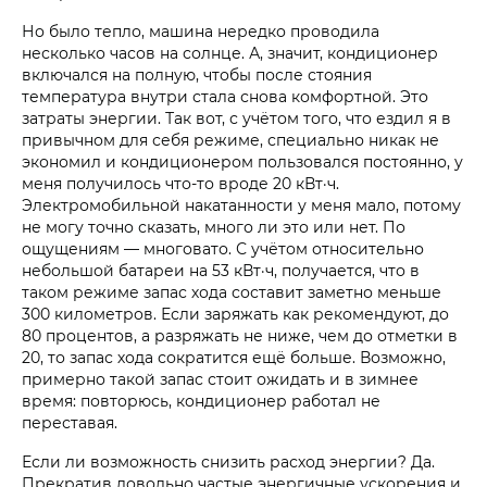
Но было тепло, машина нередко проводила
несколько часов на солнце. А, значит, кондиционер
включался на полную, чтобы после стояния
температура внутри стала снова комфортной. Это
затраты энергии. Так вот, с учётом того, что ездил я в
привычном для себя режиме, специально никак не
экономил и кондиционером пользовался постоянно, у
меня получилось что-то вроде 20 кВт·ч.
Электромобильной накатанности у меня мало, потому
не могу точно сказать, много ли это или нет. По
ощущениям — многовато. С учётом относительно
небольшой батареи на 53 кВт·ч, получается, что в
таком режиме запас хода составит заметно меньше
300 километров. Если заряжать как рекомендуют, до
80 процентов, а разряжать не ниже, чем до отметки в
20, то запас хода сократится ещё больше. Возможно,
примерно такой запас стоит ожидать и в зимнее
время: повторюсь, кондиционер работал не
переставая.
Если ли возможность снизить расход энергии? Да.
Прекратив довольно частые энергичные ускорения и