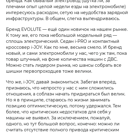
бренда. Как бывалый электровод (шутка ли, за
плечами опыт целой недели езды на электромобиле)
интересуюсь расходом, сетую на неудобства зарядной
инфраструктуры. В общем, слегка выпендриваюсь.
Бренд EVOLUTE — ещё один новичок на нашем рынке.
К тому же, его пока небольшой модельный ряд —
сплошь электрический. Седан i‑PRO и компактный
кроссовер i‑JOY. Как по мне, весьма смело. И бренд
новый, и сами электромобили у нас, чего уж там, пока
товар штучный, на фоне количества машин с ДВС.
Можно стать лидером рынка, но шансы собрать все
шишки первопроходцев тоже велики.
Что же, i‑JOY, давай знакомиться. Забегая вперёд,
признаюсь, что непросто у нас с ним сложились
отношения, а соблазн начать придираться был велик.
Но я в принципе, стараюсь по жизни занимать
позицию оптимистическую, потому удержался. Тем
более, что критических недостатков для себя у
машины не выявил. За исключением, пожалуй,
одного, но тут большой вопрос, конечно: можно ли
считать отсутствие полного привода критическим