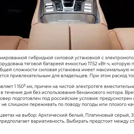
нированной гибридной силовой установкой с электромотор
орудована тяговой батареей емкостью 17.52 кВт·ч, котору
В общей сложности силовая установка имеет максимальную м
ется привлекательным для владельцев. При этом расход топ
3
вляет 1 150
км, причем на чистой электротяге вместитель
 в течение дня без использования бензинового мотора. Вре
совер подготовлен под российские условия: предусмотрен 
т не слишком переживать по поводу погоды или плохого ка
 цветах на выбор: Арктический белый, Платиновый серый, 
редполагает вариативность. Выбирать предстоит между с