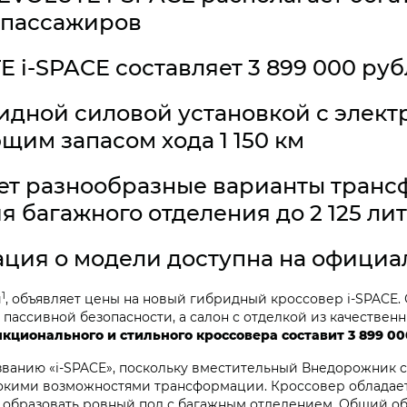
 пассажиров
 i‑SPACE составляет 3 899 000 ру
идной силовой установкой с элек
ющим запасом хода 1 150 км
ет разнообразные варианты транс
 багажного отделения до 2 125 лит
ция о модели доступна на официа
1
и
, объявляет цены на новый гибридный кроссовер i‑SPACE
пассивной безопасности, а салон с отделкой из качестве
кционального и стильного кроссовера составит 3 899 00
званию «i‑SPACE», поскольку вместительный Внедорожник с
рокими возможностями трансформации. Кроссовер обладае
т образовать ровный пол с багажным отделением. Общий о