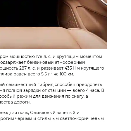
ом мощностью 178 л. с. и крутящим моментом
ю подзаряжает бензиновый атмосферный
ощность 287 л. с. и развивает 435 Нм крутящего
2
лива равен всего 5,5 л
на 100 км.
ный семиместный гибрид способен преодолеть
мя полной зарядки от станции — всего 4 часа. В
особый режим для движения по снегу, а
чества дороги.
Звездная ночь, Оливковый зеленый и
трогим черным и стильным светло-коричневым