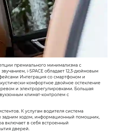
нцепции премиального минимализма с
звучанием, i‑SPACE обладает 12,3-дюймовым
рфейсами Интеграция со смартфоном и
 Акустически-комфортное двойное остекление
огревом и электрорегулировками. Большая
двухзонным климат-контролем с
стентов. К услугам водителя система
ии задним ходом, информационный помощник,
ра включает в себя встроенный
рытия дверей.