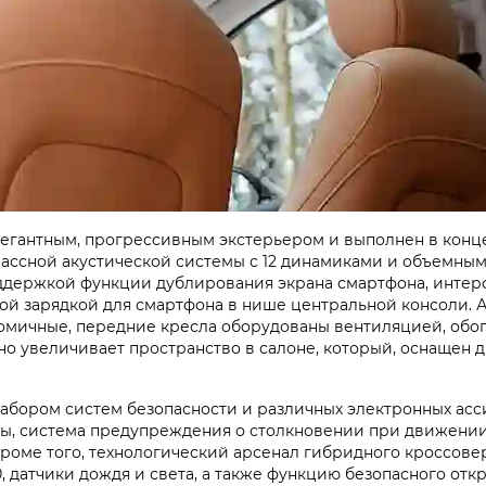
 элегантным, прогрессивным экстерьером и выполнен в ко
ссной акустической системы с 12 динамиками и объемным 
ддержкой функции дублирования экрана смартфона, инте
ой зарядкой для смартфона в нише центральной консоли.
номичные, передние кресла оборудованы вентиляцией, об
 увеличивает пространство в салоне, который, оснащен 
бором систем безопасности и различных электронных асси
осы, система предупреждения о столкновении при движен
оме того, технологический арсенал гибридного кроссове
, датчики дождя и света, а также функцию безопасного отк