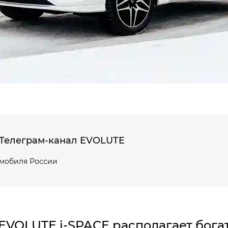
Телеграм-канал EVOLUTE
омобиля России
EVOLUTE i‑SPACE располагает бог