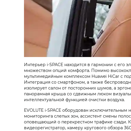
Интерьер i‑SPACE находится в гармонии с его
множеством опций комфорта. Помимо высококла
мультимедийным комплексом Huawei HiCar с по
Интеграция со смартфоном, а также беспроводн
изолирует салон от посторонних шумов, а эрго
панорамная крыша со сдвижным люком визуально
интеллектуальной функцией очистки воздуха.
EVOLUTE i‑SPACE оборудован исключительным на
мониторинга слепых зон, ассистент смены пол
оповещающий о перекрестном трафике сзади. Кр
видеорегистратор, камеру кругового обзора 360