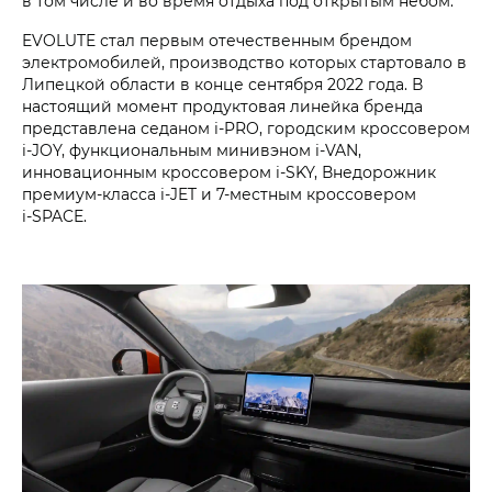
в том числе и во время отдыха под открытым небом.
EVOLUTE стал первым отечественным брендом
электромобилей, производство которых стартовало в
Липецкой области в конце сентября 2022 года. В
настоящий момент продуктовая линейка бренда
представлена седаном i‑PRO, городским кроссовером
i‑JOY, функциональным минивэном i‑VAN,
инновационным кроссовером i‑SKY, Внедорожник
премиум-класса i‑JET и 7-местным кроссовером
i‑SPACE.