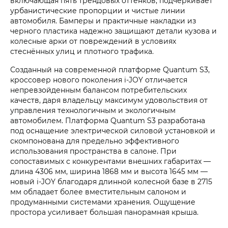
включающая пять трендовых оттенков, подчеркивает
урбанистические пропорции и чистые линии
автомобиля. Бамперы и практичные накладки из
черного пластика надежно защищают детали кузова и
колесные арки от повреждений в условиях
стеснённых улиц и плотного трафика.
Созданный на современной платформе Quantum S3,
кроссовер нового поколения i‑JOY отличается
непревзойденным балансом потребительских
качеств, даря владельцу максимум удовольствия от
управления технологичным и экологичным
автомобилем. Платформа Quantum S3 разработана
под оснащение электрической силовой установкой и
скомпонована для предельно эффективного
использования пространства в салоне. При
сопоставимых с конкурентами внешних габаритах —
длина 4306 мм, ширина 1868 мм и высота 1645 мм —
новый i‑JOY благодаря длинной колесной базе в 2715
мм обладает более вместительным салоном и
продуманными системами хранения. Ощущение
простора усиливает большая панорамная крыша.