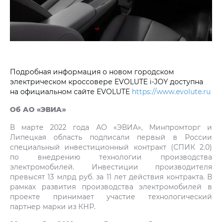
Подробная информация о новом городском
электрическом кроссовере EVOLUTE i‑JOY доступна
на официальном сайте EVOLUTE
https://www.evolute.ru
Об АО «ЭВИА»
В марте 2022 года АО «ЭВИА», Минпромторг и
Липецкая область подписали первый в России
специальный инвестиционный контракт (СПИК 2.0)
по внедрению технологии производства
электромобилей. Инвестиции производителя
превысят 13 млрд руб. за 11 лет действия контракта. В
рамках развития производства электромобилей в
проекте принимает участие технологический
партнер марки из КНР.