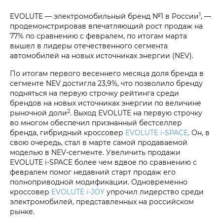
1
EVOLUTE — электромобильный бренд №1 в России
, —
продемонстрировав впечатляющий рост продаж на
77% по сравнению с февралем, по итогам марта
вышел в лидеры отечественного сегмента
автомобилей на новых источниках энергии (NEV).
По итогам первого весеннего месяца доля бренда в
сегменте NEV достигла 23,9%, что позволило бренду
подняться на первую строчку рейтинга среди
брендов на новых источниках энергии по величине
2
рыночной доли
. Выход EVOLUTE на первую строчку
во многом обеспечил признанный бестселлер
бренда, гибридный кроссовер
EVOLUTE i‑SPACE
. Он, в
свою очередь, стал в марте самой продаваемой
моделью в NEV-сегменте. Увеличить продажи
EVOLUTE i‑SPACE более чем вдвое по сравнению с
февралем помог недавний старт продаж его
полноприводной модификации. Одновременно
кроссовер
EVOLUTE i‑JOY
упрочил лидерство среди
электромобилей, представленных на российском
рынке.