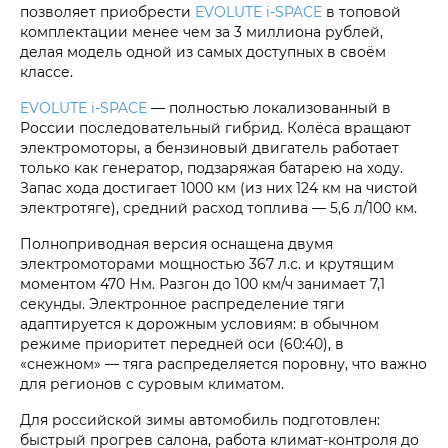
позволяет приобрести
EVOLUTE i‑SPACE
в топовой
комплектации менее чем за 3 миллиона рублей,
делая модель одной из самых доступных в своём
классе.
EVOLUTE i‑SPACE
— полностью локализованный в
России последовательный гибрид. Колёса вращают
электромоторы, а бензиновый двигатель работает
только как генератор, подзаряжая батарею на ходу.
Запас хода достигает 1000 км (из них 124 км на чистой
электротяге), средний расход топлива — 5,6 л/100 км.
Полноприводная версия оснащена двумя
электромоторами мощностью 367 л.с. и крутящим
моментом 470 Нм. Разгон до 100 км/ч занимает 7,1
секунды. Электронное распределение тяги
адаптируется к дорожным условиям: в обычном
режиме приоритет передней оси (60:40), в
«снежном» — тяга распределяется поровну, что важно
для регионов с суровым климатом.
Для российской зимы автомобиль подготовлен:
быстрый прогрев салона, работа климат-контроля до