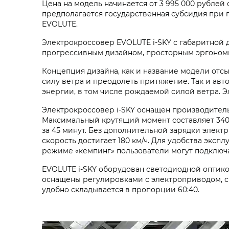
Цена на модель начинается от
3 995 000
рублей с
предполагается государственная субсидия при 
EVOLUTE.
Электрокроссовер
EVOLUTE i‑SKY
с габаритной 
прогрессивным дизайном, просторным эргоном
Концепция дизайна, как и название модели отсы
силу ветра и преодолеть притяжение. Так и авт
энергии, в том числе рождаемой силой ветра. Э
Электрокроссовер
i‑SKY
оснащен производитель
Максимальный крутящий момент составляет 340 Н
за 45 минут. Без дополнительной зарядки элект
скорость достигает 180 км/ч. Для удобства эк
режиме «кемпинг» пользователи могут подключа
EVOLUTE i‑SKY
оборудован светодиодной оптикой
оснащены регулировками с электроприводом, си
удобно складывается в пропорции 60:40.