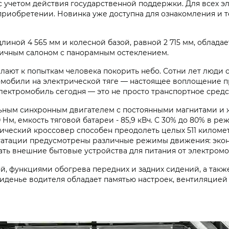
 учетом действия государственной поддержки. Для всех э
приобретении. Новинка уже доступна для ознакомления и 
длиной 4 565 мм и колесной базой, равной 2 715 мм, облад
ичным салоном с панорамным остеклением.
лают к попыткам человека покорить небо. Сотни лет люди 
омобили на электрической тяге — настоящее воплощение пр
лектромобиль сегодня — это не просто транспортное средс
ным синхронным двигателем с постоянными магнитами и 
м, емкость тяговой батареи - 85,9 кВч. С 30% до 80% в р
рический кроссовер способен преодолеть целых 511 киломе
сплуатации предусмотрены различные режимы движения: эко
ть внешние бытовые устройства для питания от электромоб
, функциями обогрева передних и задних сидений, а такж
денье водителя обладает памятью настроек, вентиляцией 