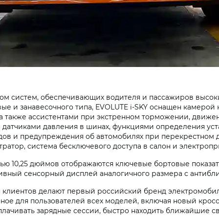
м систем, обеспечивающих водителя и пассажиров высоки
ые и занавесочного типа,
EVOLUTE i‑SKY
оснащен камерой к
а также ассистентами при экстренном торможении, движен
 датчиками давления в шинах, функциями определения уст
одов и предупреждения об автомобилях при перекрестном
атор, система бесключевого доступа в салон и электропр
ю 10,25 дюймов отображаются ключевые бортовые показат
ивный сенсорный дисплей аналогичного размера с антибл
я клиентов делают первый российский бренд электромоби
ное для пользователей всех моделей, включая новый кро
плачивать зарядные сессии, быстро находить ближайшие с