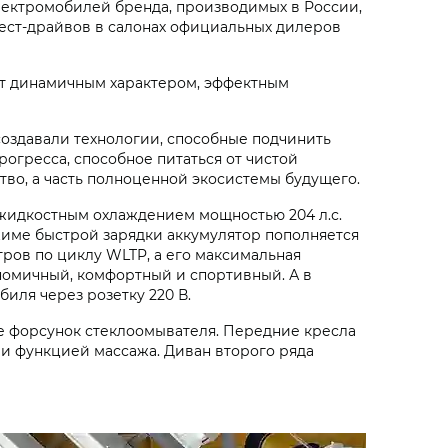
лектромобилей бренда, производимых в России,
тест-драйвов в салонах официальных дилеров
ает динамичным характером, эффектным
создавали технологии, способные подчинить
огресса, способное питаться от чистой
тво, а часть полноценной экосистемы будущего.
жидкостным охлаждением мощностью 204 л.с.
ежиме быстрой зарядки аккумулятор пополняется
тров по циклу WLTP, а его максимальная
номичный, комфортный и спортивный. А в
иля через розетку 220 В.
е форсунок стеклоомывателя. Передние кресла
и функцией массажа. Диван второго ряда