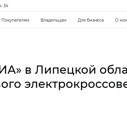
р. 34
Покупателям
Владельцам
Для бизнеса
О ко
ИА» в Липецкой обла
ого электрокроссове