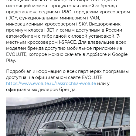
настоящий момент продуктовая линейка бренда
представлена седаном i‑PRO, городским кроссовером
i‑JOY, функциональным минивэном i‑VAN,
инновационным кроссовером i‑SKY, Внедорожник
премиум-класса i‑JET и самым доступным в России
автомобилем с гибридной силовой установкой, 7-
местным кроссовером i‑SPACE. Для владельцев всех
моделей бренда доступно мобильное приложение
EVOLUTE, которое можно скачать в AppStore и Google
Play.
Подробная информация о всех партнерах программы
доступна на официальном сайте EVOLUTE
https://www.evolute.ru/rassrochka-evolute
или у
официальных дилеров бренда.