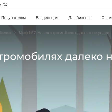
р. 34
Покупателям
Владельцам
Для бизнеса
О ко
билях
Миф №7. На электромобилях далеко не уедешь
тромобилях далеко 